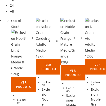
24
All
Out of
Stock
VER
VER
PRODUTO
PRODUTO
VER
PRODUTO
Exclusi
Exclusi
VER
on
on
PRODUTO
Exclusi
Exclu
Exclu
on
sion
sion
Exclu
Nobr
Noble
Exclusi
sion
on
e
Grain
Noble