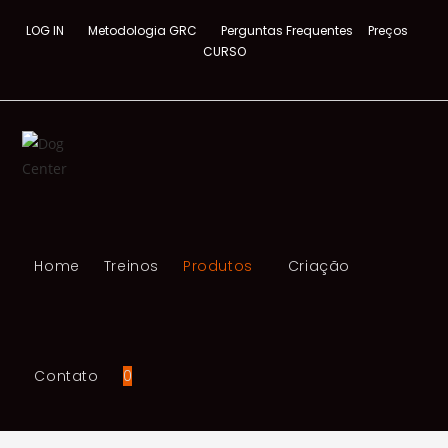
Skip
LOG IN
Metodologia GRC
Perguntas Frequentes
Preços
to
CURSO
content
Home
Treinos
Produtos
Criação
Contato
0
Toggle