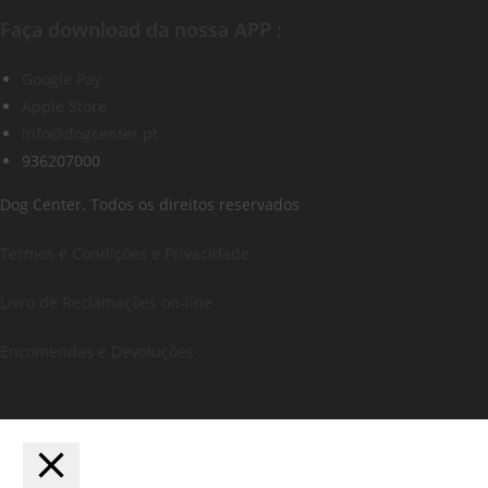
Faça download da nossa APP :
Google Pay
Apple Store
info@dogcenter.pt
936207000
Dog Center. Todos os direitos reservados
Termos e Condições e Privacidade
Livro de Reclamações on-line
Encomendas e Devoluções