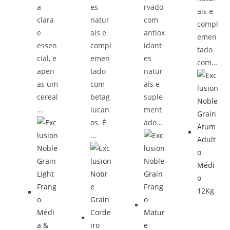
a
es
rvado
ais e
clara
natur
com
compl
e
ais e
antiox
emen
essen
compl
idant
tado
cial, e
emen
es
com…
apen
tado
natur
as um
com
ais e
cereal
betag
suple
…
lucan
ment
os. É
ado…
…