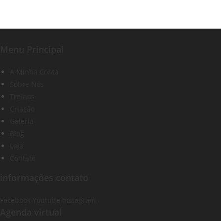
Menu Principal
A Minha Conta
Sobre Nós
Treinos
Criação
Galeria
Blog
Loja
Contato
informações contato
Facebook
Youtube
Instagram
Agenda virtual