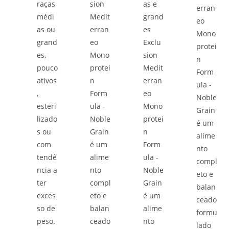
raças
sion
as e
erran
médi
Medit
grand
eo
as ou
erran
es
Mono
grand
eo
Exclu
protei
es,
Mono
sion
n
pouco
protei
Medit
Form
ativos
n
erran
ula -
,
Form
eo
Noble
esteri
ula -
Mono
Grain
lizado
Noble
protei
é um
s ou
Grain
n
alime
com
é um
Form
nto
tendê
alime
ula -
compl
ncia a
nto
Noble
eto e
ter
compl
Grain
balan
exces
eto e
é um
ceado
so de
balan
alime
formu
peso.
ceado
nto
lado