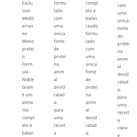
Exclu
formu
compl
com
sion
lado
eto e
uma
Medit
com
balan
única
erran
uma
ceado
fonte
eo
única
formu
de
Mono
fonte
lado
proteí
protei
de
com
na
n
proteí
uma
anim
Form
na
única
al
ula -
anim
fonte
desid
Noble
al
de
ratad
Grain
desid
proteí
a,
é um
ratad
na
para
alime
a,
anim
uma
nto
para
al
receit
compl
uma
desid
a
eto e
receit
ratad
clara
balan
a
a,
e