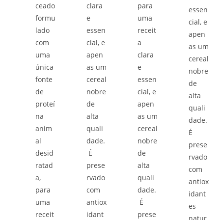
ceado
clara
para
essen
formu
e
uma
cial, e
lado
essen
receit
apen
com
cial, e
a
as um
uma
apen
clara
cereal
única
as um
e
nobre
fonte
cereal
essen
de
de
nobre
cial, e
alta
proteí
de
apen
quali
na
alta
as um
dade.
anim
quali
cereal
É
al
dade.
nobre
prese
desid
É
de
rvado
ratad
prese
alta
com
a,
rvado
quali
antiox
para
com
dade.
idant
uma
antiox
É
es
receit
idant
prese
natur