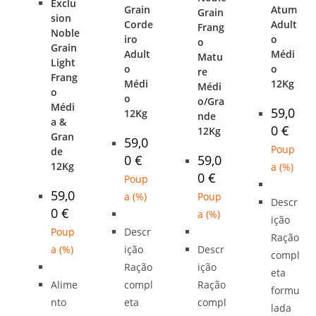
Exclu
Grain
Atum
Grain
sion
Corde
Adult
Frang
Noble
iro
o
o
Grain
Adult
Médi
Matu
Light
o
o
re
Frang
Médi
12Kg
Médi
o
o
o/Gra
Médi
59,0
12Kg
nde
a &
0
€
12Kg
Gran
59,0
Poup
de
0
€
59,0
12Kg
a
(
%)
0
€
Poup
59,0
a
(
%)
Poup
Descr
0
€
a
(
%)
ição
Poup
Descr
Ração
a
(
%)
ição
Descr
compl
Ração
ição
eta
Alime
compl
Ração
formu
nto
eta
compl
lada