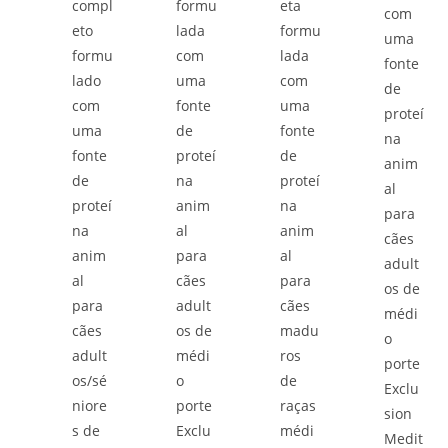
compl
formu
eta
com
eto
lada
formu
uma
formu
com
lada
fonte
lado
uma
com
de
com
fonte
uma
proteí
uma
de
fonte
na
fonte
proteí
de
anim
de
na
proteí
al
proteí
anim
na
para
na
al
anim
cães
anim
para
al
adult
al
cães
para
os de
para
adult
cães
médi
cães
os de
madu
o
adult
médi
ros
porte
os/sé
o
de
Exclu
niore
porte
raças
sion
s de
Exclu
médi
Medit