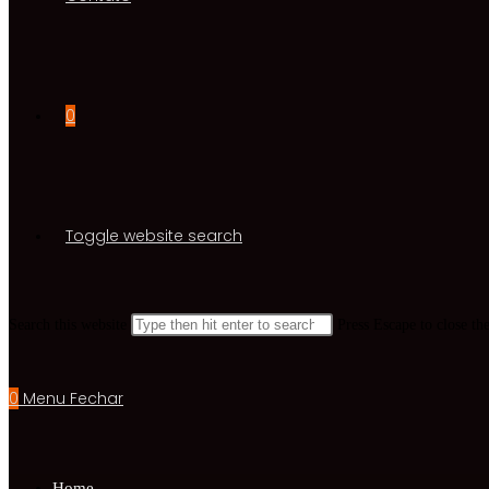
0
Toggle website search
Search this website
Press Escape to close th
0
Menu
Fechar
Home