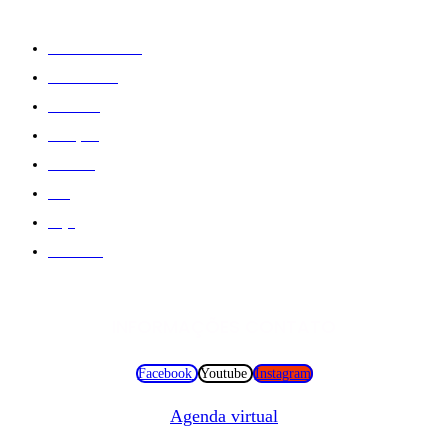
A Minha Conta
Sobre Nós
Treinos
Criação
Galeria
Blog
Loja
Contato
INFORMAÇÕES CONTATO
Facebook
Youtube
Instagram
Agenda virtual