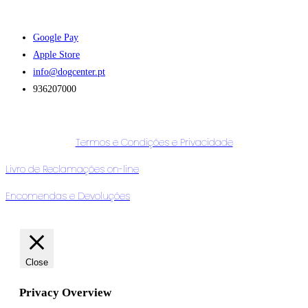
Faça download da nossa APP :
Google Pay
Apple Store
info@dogcenter.pt
936207000
Dog Center. Todos os direitos reservados
Termos e Condições e Privacidade
Livro de Reclamações on-line
Encomendas e Devoluções
Close
Privacy Overview