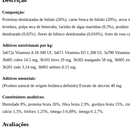
Búfalo
12kg
Composição:
Proteínas desidratadas de búfalo (26%), carne fresca de búfalo (20%), arroz i
levedura, polpa seca de beterraba, farinha de algas marinhas (0,3%), prod
desidratada (0,02%), flores de hibisco desidratadas (0,016%), fruto de rosa 
Aditivos nutricionais por kg:
3a672a Vitamina A 18.500 UI, 3a671 Vitamina D3 1.200 UI, 3a700 Vitamin
3b405 cobre 14,5 mg, 3b101 ferro 29 mg, 3b502 manganês 58 mg, 3b605 zi
3b201 iodo 3,14 mg, 3b801 selénio 0,15 mg.
Aditivos sensoriais:
(Produto natural de origem botânica definido) Extrato de alecrim 40 mg.
Constituintes analíticos:
Humidade 8%, proteína bruta 26%, fibra bruta 2,9%, gordura bruta 15%, cin
cálcio 1,5%, fósforo 1,25%, ómega-3 0,49%, ómega-6 2,7%.
Avaliações