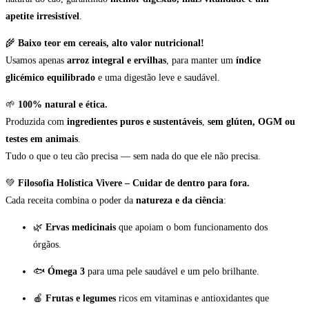
apetite irresistível
.
🌾
Baixo teor em cereais, alto valor nutricional!
Usamos apenas
arroz integral e ervilhas
, para manter um
índice
glicémico equilibrado
e uma digestão leve e saudável.
🌱
100% natural e ética.
Produzida com
ingredientes puros e sustentáveis
,
sem glúten, OGM ou
testes em animais
.
Tudo o que o teu cão precisa — sem nada do que ele não precisa.
💚
Filosofia Holística Vivere – Cuidar de dentro para fora.
Cada receita combina o poder da
natureza e da ciência
:
🌿
Ervas medicinais
que apoiam o bom funcionamento dos
órgãos.
🐟
Ómega 3
para uma pele saudável e um pelo brilhante.
🍎
Frutas e legumes
ricos em vitaminas e antioxidantes que