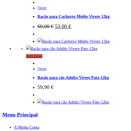
Vivere
Ração para Cachorro Médio Vivere 12kg
O
O
60,00
€
53,00
€
preço
preço
original
atual
era:
é:
60,00 €.
53,00 €.
Adicionar
Vivere
Ração para cão Adulto Vivere Pato 12kg
59,90
€
Menu Principal
A Minha Conta