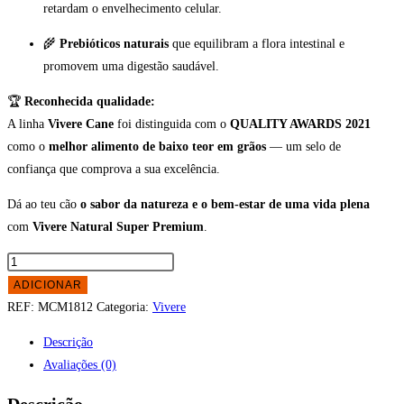
retardam o envelhecimento celular.
🌾
Prebióticos naturais
que equilibram a flora intestinal e
promovem uma digestão saudável.
🏆
Reconhecida qualidade:
A linha
Vivere Cane
foi distinguida com o
QUALITY AWARDS 2021
como o
melhor alimento de baixo teor em grãos
— um selo de
confiança que comprova a sua excelência.
Dá ao teu cão
o sabor da natureza e o bem-estar de uma vida plena
com
Vivere Natural Super Premium
.
Quantidade
de
ADICIONAR
Ração
REF:
MCM1812
Categoria:
Vivere
para
Descrição
cão
Avaliações (0)
Adulto
Vivere
Descrição