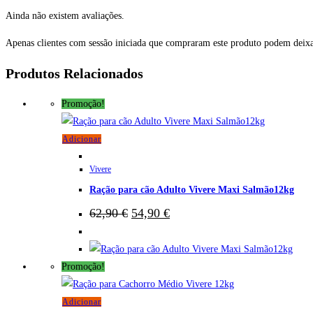
Ainda não existem avaliações.
Apenas clientes com sessão iniciada que compraram este produto podem deixa
Produtos Relacionados
Promoção!
Adicionar
Vivere
Ração para cão Adulto Vivere Maxi Salmão12kg
O
O
62,90
€
54,90
€
preço
preço
original
atual
era:
é:
62,90 €.
54,90 €.
Promoção!
Adicionar