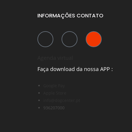
INFORMAÇÕES CONTATO
Agenda virtual
Faça download da nossa APP :
Google Pay
Apple Store
info@dogcenter.pt
936207000