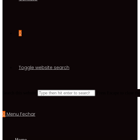
0
Toggle website search
Search this website
Press Escape to close th
0
Menu
Fechar
Home