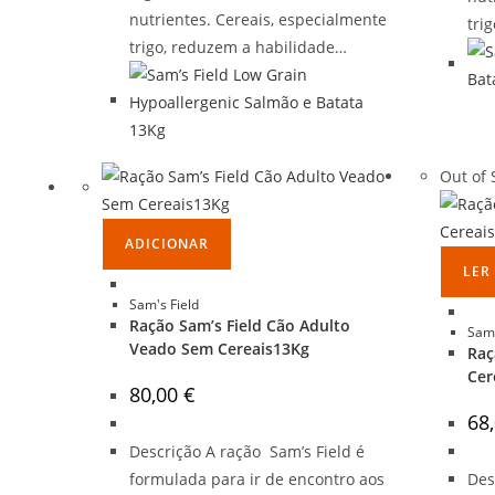
nutrientes. Cereais, especialmente
tri
trigo, reduzem a habilidade…
Out of 
ADICIONAR
LER
Sam's Field
Ração Sam’s Field Cão Adulto
Sam'
Veado Sem Cereais13Kg
Raç
Cer
80,00
€
68
Descrição A ração Sam’s Field é
formulada para ir de encontro aos
Des