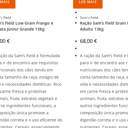
 MAIS
LER MAIS
s Field
Sam's Field
’s Field Low Grain Frango e
Ração Sam’s Field Grain 
ata Júnior Grande 13Kg
Adulto 13Kg
,00
€
68,00
€
ação da Sam’s Field é formulada
A ração da Sam’s Field é
a ir de encontro aos requisitos
para ir de encontro aos r
ricionais dos cães tendo em
nutricionais dos cães t
ta tamanho da raça, estágio de
conta tamanho da raça, 
a e necessidades dietéticas. Rico
vida e necessidades dieté
carne fresca e proteínas
em carne fresca e proteí
mais, fruta, extratos vegetais e
animais, fruta, extratos v
ros ingredientes funcionais, a
outros ingredientes funci
posição única promove a
composição única promo
estão correta e o uso eficiente de
digestão correta e o uso 
rientes. Cereais, especialmente
nutrientes. Cereais, esp