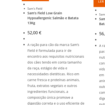
LER
Sam's Field
Sam’s Field Low Grain
Sam'
Hypoallergenic Salmão e Batata
Sam
13Kg
Bat
52,00
€
56
A ração para cão da marca Sam’s
A r
Field é formulada para ir de
par
encontro aos requisitos nutricionais
nut
dos cães tendo em conta tamanho
con
da raça, estágio de vida e
vid
necessidades dietéticas. Rico em
em 
carne fresca e proteínas animais,
ani
fruta, extratos vegetais e outros
out
ingredientes funcionais, a
com
composição única promove a
dig
digestão correta e o uso eficiente de
nut