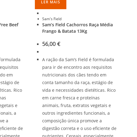
LER MAIS
Sam's Field
Free Beef
Sam’s Field Cachorros Raça Média
Frango & Batata 13Kg
56,00
€
 formulada
A ração da Sam’s Field é formulada
equisitos
para ir de encontro aos requisitos
endo em
nutricionais dos cães tendo em
estágio de
conta tamanho da raça, estágio de
ticas. Rico
vida e necessidades dietéticas. Rico
nas
em carne fresca e proteínas
egetais e
animais, fruta, extratos vegetais e
onais, a
outros ingredientes funcionais, a
ve a
composição única promove a
eficiente de
digestão correta e o uso eficiente de
ecialmente
nutrientes. Cereais, especialmente