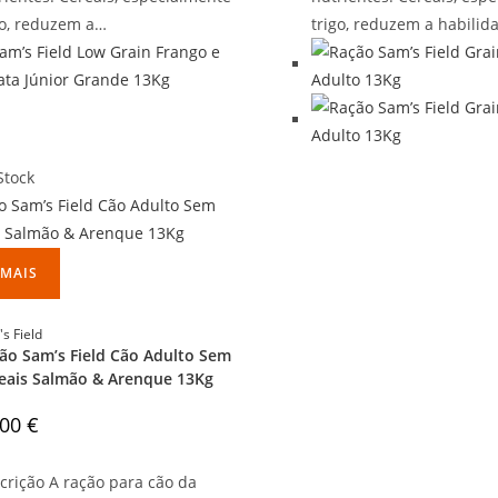
go, reduzem a…
trigo, reduzem a habili
Stock
 MAIS
s Field
ão Sam’s Field Cão Adulto Sem
eais Salmão & Arenque 13Kg
,00
€
crição A ração para cão da