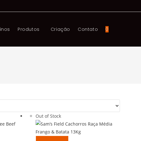
einos
Produtos
Criação
Contato
0
Toggle
website
search
Out of Stock