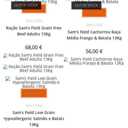
OUT OF STOCK
OUT OF STOCK
Ler mais
Ler mais
Sam's Field
Sam's Field
Ração Sam’s Field Grain Free
Sam’s Field Cachorros Raça
Beef Adulto 13Kg
Média Frango & Batata 13Kg
68,00
€
56,00
€
Adicionar
Sam's Field
Sam’s Field Low Grain
Hypoallergenic Salmão e Batata
13Kg