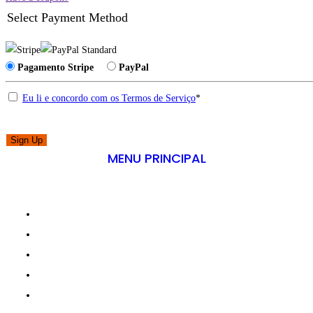
Select Payment Method
Pagamento Stripe
PayPal
Eu li e concordo com os Termos de Serviço
*
No val
MENU PRINCIPAL
A Minha Conta
Sobre Nós
Treinos
Criação
Galeria