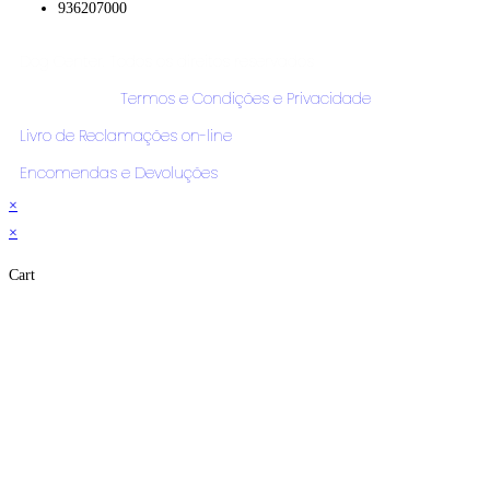
936207000
Dog Center. Todos os direitos reservados
Termos e Condições e Privacidade
Livro de Reclamações on-line
Encomendas e Devoluções
×
×
Cart