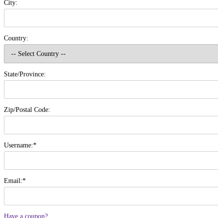
City:
Country:
State/Province:
Zip/Postal Code:
Username:*
Email:*
Have a coupon?