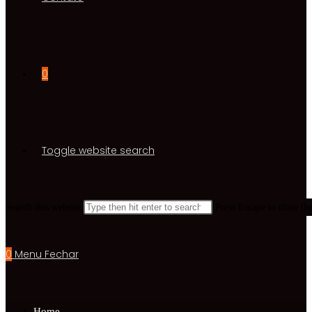
0
Toggle website search
Search this website
Press Escape to close th
0
Menu
Fechar
Home