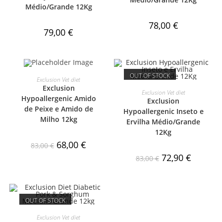
Médio/Grande 12Kg
78,00
€
79,00
€
OUT OF STOCK
VER PRODUTO
Exclusion Vet diet
Exclusion
VER PRODUTO
Exclusion Vet diet
Hypoallergenic Amido
Exclusion
PROMO
de Peixe e Amido de
Hypoallergenic Inseto e
Milho 12kg
Ervilha Médio/Grande
ÇÃO!
12Kg
68,00
€
83,00
€
72,90
€
83,00
€
OUT OF STOCK
VER PRODUTO
Exclusion Vet diet