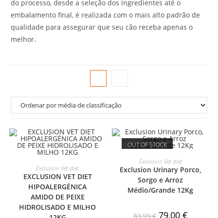
do processo, desde a seleção dos ingredientes até o
embalamento final, é realizada com o mais alto padrão de
qualidade para assegurar que seu cão receba apenas o
melhor.
OUT OF STOCK
VER PRODUTO
Exclusion Vet diet
VER PRODUTO
Exclusion Vet diet
Exclusion Urinary Porco,
PROMO
EXCLUSION VET DIET
Sorgo e Arroz
HIPOALERGÉNICA
Médio/Grande 12Kg
AMIDO DE PEIXE
ÇÃO!
HIDROLISADO E MILHO
79,00
€
83,99
€
12KG