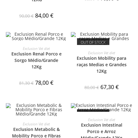
84,00
€
90,00
€
OUT OF STOCK
VER PRODUTO
Exclusion Vet diet
VER PRODUTO
Exclusion Vet diet
Exclusion Renal Porco e
Exclusion Mobility para
Sorgo Médio/Grande
PROMO
raças Medias e Grandes
12Kg
12Kg
ÇÃO!
78,00
€
81,30
€
67,30
€
80,00
€
OUT OF STOCK
VER PRODUTO
Exclusion Vet diet
VER PRODUTO
Exclusion Vet diet
Exclusion Intestinal
Exclusion Metabolic &
Porco e Arroz
Mobility Porco e Fibras
Médio/Grande 12Kg