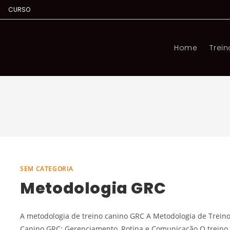
s
CURSO
Home
Trein
SEM CATEGORIA
Metodologia GRC
A metodologia de treino canino GRC A Metodologia de Trein
Canino GRC: Gerenciamento, Rotina e Comunicação O treino