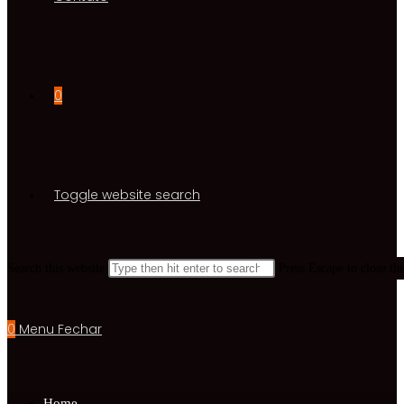
0
Toggle website search
Search this website
Press Escape to close th
0
Menu
Fechar
Home