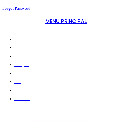
Forgot Password
MENU PRINCIPAL
A Minha Conta
Sobre Nós
Treinos
Criação
Galeria
Blog
Loja
Contato
INFORMAÇÕES CONTATO