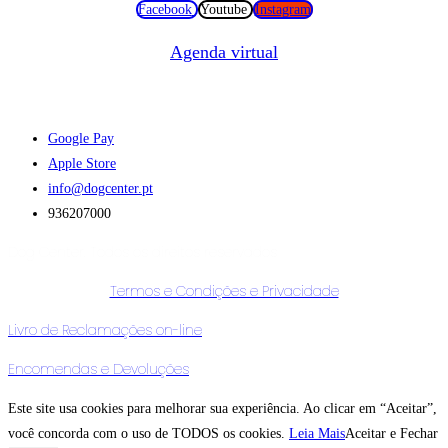
Facebook
Youtube
Instagram
Agenda virtual
Faça download da nossa APP :
Google Pay
Apple Store
info@dogcenter.pt
936207000
Dog Center. Todos os direitos reservados
Termos e Condições e Privacidade
Livro de Reclamações on-line
Encomendas e Devoluções
Este site usa cookies para melhorar sua experiência. Ao clicar em “Aceitar”,
você concorda com o uso de TODOS os cookies.
Leia Mais
Aceitar e Fechar