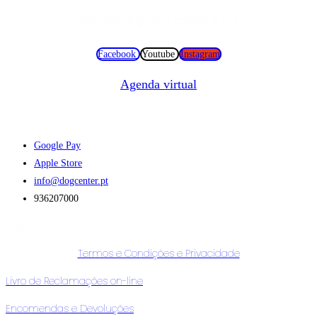
INFORMAÇÕES CONTATO
Facebook
Youtube
Instagram
Agenda virtual
Faça download da nossa APP :
Google Pay
Apple Store
info@dogcenter.pt
936207000
Dog Center. Todos os direitos reservados
Termos e Condições e Privacidade
Livro de Reclamações on-line
Encomendas e Devoluções