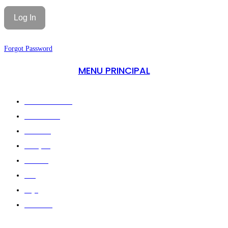
Forgot Password
MENU PRINCIPAL
A Minha Conta
Sobre Nós
Treinos
Criação
Galeria
Blog
Loja
Contato